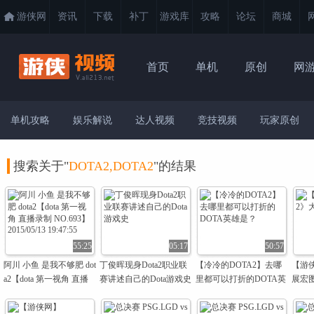
游侠网
资讯
下载
补丁
游戏库
攻略
论坛
商城
首页
单机
原创
网
单机攻略
娱乐解说
达人视频
竞技视频
玩家原创
搜索关于"
DOTA2,DOTA2
"的结果
55:25
05:17
50:57
阿川 小鱼 是我不够肥 dot
丁俊晖现身Dota2职业联
【冷冷的DOTA2】去哪
【游侠
a2【dota 第一视角 直播
赛讲述自己的Dota游戏史
里都可以打折的DOTA英
展宏
录制 NO.693】2015/05/13
雄是？
19:47:55